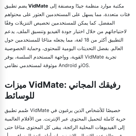
مكتبة موارد منظمة جيدًا ومصنفة إلى
VidMate
يضم تطبيق
فئات متعددة، مما يسهل على المستخدمين العثور على محتواهم
المفضل. كما يمكن للمستخدمين تخصيص التنزيلات وفقًا
لاحتياجاتهم من خلال اختيار جودة الفيديو وتنسيق الملف. يدعم
التطبيق أكثر من 18 لغة، مما يجعله متاحًا للمستخدمين حول
العالم. بفضل التحديثات اليومية للمحتوى، وحماية الخصوصية
القوية، وواجهة المستخدم السلسة، يوفر VidMate تجربة
موثوقة لمستخدمي نظامي Android وiOS.
ميزات VidMate: رفيقك المجاني
للوسائط
صُمم تطبيق VidMate خصيصًا للأشخاص الذين يرغبون في
حرية كاملة لتحميل المحتوى عبر الإنترنت. من الأفلام العالمية
إلى الفيديوهات المحلية الرائجة، يبقى كل المحتوى متاحًا حتى
في حالة عدم الاتصال بالإنترنت. إنه أداة رائعة للمسافرين أو