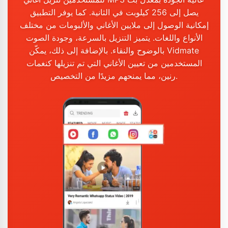
يصل إلى 256 كيلوبت في الثانية. كما يوفر التطبيق
إمكانية الوصول إلى ملايين الأغاني والألبومات من مختلف
الأنواع واللغات. يتميز التنزيل بالسرعة، وجودة الصوت
بالوضوح والنقاء. بالإضافة إلى ذلك، يمكّن Vidmate
المستخدمين من تعيين الأغاني التي تم تنزيلها كنغمات
رنين، مما يمنحهم مزيدًا من التخصيص.