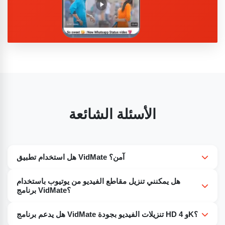
الأسئلة الشائعة
هل استخدام تطبيق VidMate آمن؟
نعم، إذا تم تنزيله من مصادر موثوقة. قم بتنزيل ملف APK من
هل يمكنني تنزيل مقاطع الفيديو من يوتيوب باستخدام
مواقع موثوقة لتجنب البرامج الضارة.
برنامج VidMate؟
نعم. يتيح لك تطبيق VidMate تنزيل مقاطع الفيديو من يوتيوب
هل يدعم برنامج VidMate تنزيلات الفيديو بجودة HD و 4K؟
ومواقع أخرى مثل فيسبوك، وديلي موشن، وتيك توك، وغيرها.