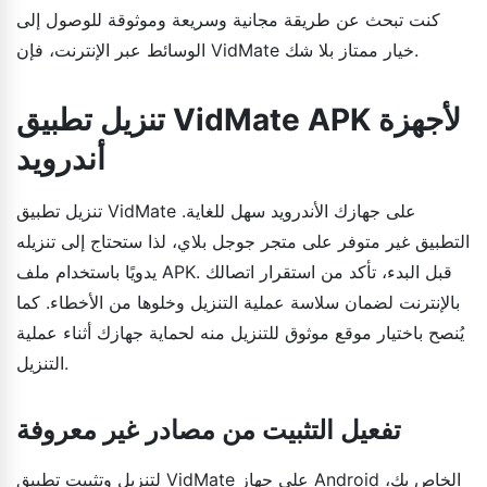
كنت تبحث عن طريقة مجانية وسريعة وموثوقة للوصول إلى
الوسائط عبر الإنترنت، فإن VidMate خيار ممتاز بلا شك.
تنزيل تطبيق VidMate APK لأجهزة
أندرويد
تنزيل تطبيق VidMate على جهازك الأندرويد سهل للغاية.
التطبيق غير متوفر على متجر جوجل بلاي، لذا ستحتاج إلى تنزيله
يدويًا باستخدام ملف APK. قبل البدء، تأكد من استقرار اتصالك
بالإنترنت لضمان سلاسة عملية التنزيل وخلوها من الأخطاء. كما
يُنصح باختيار موقع موثوق للتنزيل منه لحماية جهازك أثناء عملية
التنزيل.
تفعيل التثبيت من مصادر غير معروفة
لتنزيل وتثبيت تطبيق VidMate على جهاز Android الخاص بك،