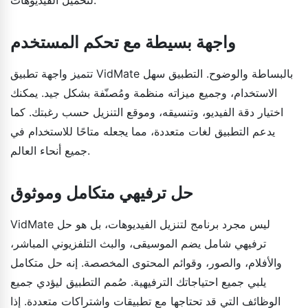
واجهة بسيطة مع تحكم المستخدم
تتميز واجهة تطبيق VidMate بالبساطة والوضوح. التطبيق سهل
الاستخدام، وجميع ميزاته منظمة ومُصنّفة بشكل جيد. يمكنك
اختيار دقة الفيديو، وتنسيقه، وموقع التنزيل حسب رغبتك. كما
يدعم التطبيق لغات متعددة، مما يجعله متاحًا للاستخدام في
جميع أنحاء العالم.
حل ترفيهي متكامل وموثوق
VidMate ليس مجرد برنامج لتنزيل الفيديوهات، بل هو حل
ترفيهي شامل يضم الموسيقى، والبث التلفزيوني المباشر،
والأفلام، والصور، وقوائم المحتوى المخصصة. إنه حل متكامل
يلبي جميع احتياجاتك الترفيهية. صُمم التطبيق ليؤدي جميع
الوظائف التي قد تحتاجها مع تطبيقات واشتراكات متعددة. إذا