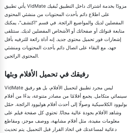
يأتي تطبيق VidMate مزودًا بخدمة اشتراك داخل التطبيق تُبقيك
على اطلاع دائم بأحدث المحتويات من منشئي المحتوى
المفضلين لديك والمواضيع الرائجة. في قسم "اكتشف"، يمكنك
متابعة قنواتك أو صفحاتك أو الأشخاص المفضلين لديك. ستتلقى
إشعارات فور تحميل محتوى جديد. إنه أداة رائعة للترفيه بأقل
جهد، مع البقاء على اتصال دائم بأحدث المحتويات ومنشئي
المحتوى الرائجين.
رفيقك في تحميل الأفلام وبثها
VidMate ليس مجرد تطبيق لتحميل الأفلام، بل هو رفيق
سينمائي متكامل. يجمع أفلامًا من مصادر متنوعة، بدءًا من أفلام
بوليوود الكلاسيكية وصولًا إلى أحدث أفلام هوليوود الرائجة. حمّل
وشاهد الأفلام بجودة عالية مجانًا. تحتوي كل صفحة فيلم على
معلومات مفيدة، مثل أفلام مشابهة، ووصف موجز، ومقاطع
دعائية لمساعدتك في اتخاذ القرار قبل التحميل. يتم تحديث