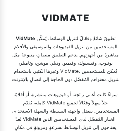
VIDMATE
تطبيقٌ شائعٌ وفعّالٌ لتنزيل الوسائط، يُمكّن
VidMate
المستخدمين من تنزيل الفيديوهات والموسيقى والأفلام
مباشرةً من أجهزتهم. يدعم التطبيق منصاتٍ متنوعةً مثل
يوتيوب، وفيسبوك، وفيميو، وديلي موشن، وتامبلر،
وغيرها الكثير. باستخدام VidMate، يُمكن للمستخدمين
تنزيل محتواهم المُفضّل دون الحاجة إلى اتصالٍ بالإنترنت.
سواءً كانت أغاني رائجة، أو فيديوهات منتشرة، أو أفلامًا
كاملة، يُقدّم VidMate حلاً سهلاً وفعّالاً لجميع
المستخدمين. بفضل واجهته البسيطة والسهلة الاستخدام،
يُعدّ VidMate الخيار المُفضّل لدى المستخدمين الذين
يحتاجون إلى تنزيل الوسائط بسرعةٍ ومرونةٍ في مكانٍ