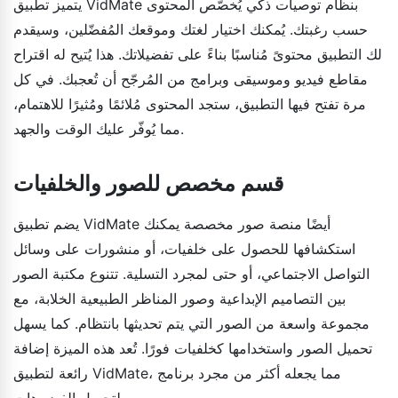
يتميز تطبيق VidMate بنظام توصيات ذكي يُخصّص المحتوى
حسب رغبتك. يُمكنك اختيار لغتك وموقعك المُفضّلين، وسيقدم
لك التطبيق محتوىً مُناسبًا بناءً على تفضيلاتك. هذا يُتيح له اقتراح
مقاطع فيديو وموسيقى وبرامج من المُرجّح أن تُعجبك. في كل
مرة تفتح فيها التطبيق، ستجد المحتوى مُلائمًا ومُثيرًا للاهتمام،
مما يُوفّر عليك الوقت والجهد.
قسم مخصص للصور والخلفيات
يضم تطبيق VidMate أيضًا منصة صور مخصصة يمكنك
استكشافها للحصول على خلفيات، أو منشورات على وسائل
التواصل الاجتماعي، أو حتى لمجرد التسلية. تتنوع مكتبة الصور
بين التصاميم الإبداعية وصور المناظر الطبيعية الخلابة، مع
مجموعة واسعة من الصور التي يتم تحديثها بانتظام. كما يسهل
تحميل الصور واستخدامها كخلفيات فورًا. تُعد هذه الميزة إضافة
رائعة لتطبيق VidMate، مما يجعله أكثر من مجرد برنامج
لتحميل الفيديوهات.