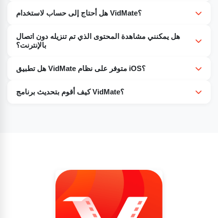
نعم. يمكنك اختيار دقة الفيديو من SD إلى HD و 4K، وذلك حسب
هل أحتاج إلى حساب لاستخدام VidMate؟
جهازك وتفضيلاتك.
لا، ليس هناك حاجة للتسجيل أو تسجيل الدخول لتنزيل وإدارة
هل يمكنني مشاهدة المحتوى الذي تم تنزيله دون اتصال
الوسائط الخاصة بك.
بالإنترنت؟
نعم. جميع الوسائط التي تم تنزيلها، بما في ذلك مقاطع الفيديو
هل تطبيق VidMate متوفر على نظام iOS؟
والموسيقى والأفلام، متاحة دون اتصال بالإنترنت. هذه ميزة رائعة
لا. حاليًا، تطبيق VidMate متاح فقط لأجهزة Android من خلال
للسفر أو المناطق ذات الاتصال الضعيف بالإنترنت.
كيف أقوم بتحديث برنامج VidMate؟
تثبيت ملف APK.
يجب عليك تنزيل التحديثات يدويًا من مصادر موثوقة لأن تطبيق
VidMate غير متوفر على متجر Play.