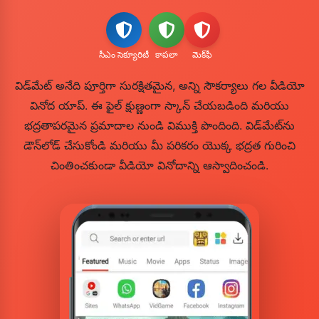
సీఎం సెక్యూరిటీ
కాపలా
మెక్‌ఫీ
విడ్‌మేట్ అనేది పూర్తిగా సురక్షితమైన, అన్ని సౌకర్యాలు గల వీడియో
వినోద యాప్. ఈ ఫైల్ క్షుణ్ణంగా స్కాన్ చేయబడింది మరియు
భద్రతాపరమైన ప్రమాదాల నుండి విముక్తి పొందింది. విడ్‌మేట్‌ను
డౌన్‌లోడ్ చేసుకోండి మరియు మీ పరికరం యొక్క భద్రత గురించి
చింతించకుండా వీడియో వినోదాన్ని ఆస్వాదించండి.