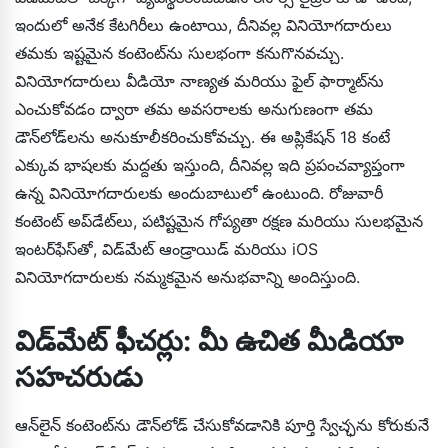
ఇందులో అనేక కేటగిరీలు ఉంటాయి, దీనివల్ల వినియోగదారులు
తమకు ఇష్టమైన కంటెంట్‌ను సులభంగా కనుగొనవచ్చు.
వినియోగదారులు వీడియో నాణ్యత మరియు ఫైల్ ఫార్మాట్‌ను
ఎంచుకోవడం ద్వారా తమ అవసరాలకు అనుగుణంగా తమ
డౌన్‌లోడ్‌లను అనుకూలీకరించుకోవచ్చు. ఈ అప్లికేషన్ 18 కంటే
ఎక్కువ భాషలకు మద్దతు ఇస్తుంది, దీనివల్ల ఇది ప్రపంచవ్యాప్తంగా
ఉన్న వినియోగదారులకు అందుబాటులో ఉంటుంది. రోజువారీ
కంటెంట్ అప్‌డేట్‌లు, పటిష్టమైన గోప్యతా రక్షణ మరియు సులభమైన
ఇంటర్‌ఫేస్‌తో, విడ్‌మేట్ ఆండ్రాయిడ్ మరియు iOS
వినియోగదారులకు నమ్మకమైన అనుభవాన్ని అందిస్తుంది.
విడ్‌మేట్ ఫీచర్లు: మీ ఉచిత మీడియా
సహచరుడు
ఆన్‌లైన్ కంటెంట్‌ను డౌన్‌లోడ్ చేసుకోవడానికి పూర్తి స్వేచ్ఛను కోరుకునే