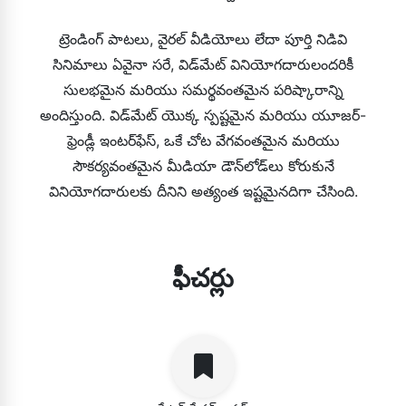
ట్రెండింగ్ పాటలు, వైరల్ వీడియోలు లేదా పూర్తి నిడివి
సినిమాలు ఏవైనా సరే, విడ్‌మేట్ వినియోగదారులందరికీ
సులభమైన మరియు సమర్థవంతమైన పరిష్కారాన్ని
అందిస్తుంది. విడ్‌మేట్ యొక్క స్పష్టమైన మరియు యూజర్-
ఫ్రెండ్లీ ఇంటర్‌ఫేస్, ఒకే చోట వేగవంతమైన మరియు
సౌకర్యవంతమైన మీడియా డౌన్‌లోడ్‌లు కోరుకునే
వినియోగదారులకు దీనిని అత్యంత ఇష్టమైనదిగా చేసింది.
ఫీచర్లు