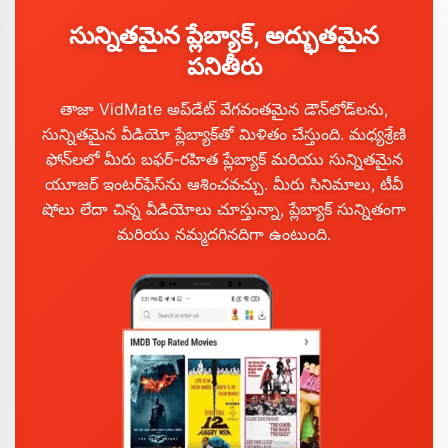
సున్నితమైన ప్లేబ్యాక్, అద్భుతమైన
పనితీరు
తాజా VidMate అప్‌డేట్ వేగవంతమైన డౌన్‌లోడ్‌లను,
సున్నితమైన వీడియో ప్లేబ్యాక్‌తో మిళితం చేస్తుంది. మధ్యశ్రేణి
ఫోన్‌లలో మీరు బఫర్-రహిత ప్లేబ్యాక్ మరియు సున్నితమైన
యూజర్ ఇంటర్‌ఫేస్‌ను ఆశించవచ్చు. మీరు సినిమాలు, టీవీ
షోలు లేదా చిన్న వీడియోలు చూస్తున్నా, ప్లేబ్యాక్ సున్నితంగా
మరియు నమ్మదగినదిగా ఉంటుంది.