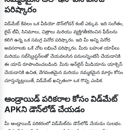
పరిష్కారం
విడ్‌మేట్ కేవలం ఒక వీడియో డౌన్‌లోడర్ కంటే ఎక్కువ. ఇది సంగీతం,
లైవ్ టీవీ, సినిమాలు, చిత్రాలు మరియు వ్యక్తిగతీకరించిన ఫీడ్‌లను
కలిగి ఉన్న ఒక సమగ్ర వినోద పరిష్కారం. ఇది మీ అన్ని వినోద
అవసరాలకు ఒకే చోట లభించే పరిష్కారం. మీరు బహుళ యాప్‌లు
మరియు సబ్‌స్క్రిప్షన్‌లతో చేయవలసిన పనులన్నింటినీ చేయడానికి
ఈ యాప్ రూపొందించబడింది. మీరు ఆన్‌లైన్ మీడియాను యాక్సెస్
చేయడానికి ఉచిత, వేగవంతమైన మరియు నమ్మకమైన మార్గం కోసం
చూస్తున్నట్లయితే, విడ్‌మేట్ ఖచ్చితంగా ఒక గొప్ప ఎంపిక.
ఆండ్రాయిడ్ పరికరాల కోసం విడ్‌మేట్
APKని డౌన్‌లోడ్ చేయడం
మీ ఆండ్రాయిడ్ పరికరంలో విడ్‌మేట్‌ను డౌన్‌లోడ్ చేయడం సులభం.