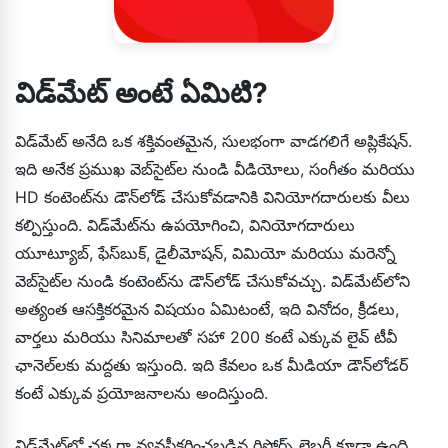
విడ్‌మేట్ అంటే ఏమిటి?
విడ్‌మేట్ అనేది ఒక శక్తివంతమైన, సులభంగా వాడగలిగే అప్లికేషన్.
ఇది అనేక ప్రముఖ వెబ్‌సైట్‌ల నుండి వీడియోలు, సంగీతం మరియు
HD కంటెంట్‌ను డౌన్‌లోడ్ చేసుకోవడానికి వినియోగదారులకు వీలు
కల్పిస్తుంది. విడ్‌మేట్‌ను ఉపయోగించి, వినియోగదారులు
యూట్యూబ్, ఫేస్‌బుక్, డైలీమోషన్, విమియో మరియు మరెన్నో
వెబ్‌సైట్‌ల నుండి కంటెంట్‌ను డౌన్‌లోడ్ చేసుకోవచ్చు. విడ్‌మేట్‌లోని
అత్యంత ఆసక్తికరమైన విషయం ఏమిటంటే, ఇది వినోదం, క్రీడలు,
వార్తలు మరియు సినిమాలతో సహా 200 కంటే ఎక్కువ లైవ్ టీవీ
ఛానెల్‌లకు మద్దతు ఇస్తుంది. ఇది కేవలం ఒక మీడియా డౌన్‌లోడర్
కంటే ఎక్కువ ప్రయోజనాలను అందిస్తుంది.
విడ్‌మేట్‌లో చక్కగా వ్యవస్థీకరించబడిన రిసోర్స్ లైబ్రరీ కూడా ఉంది,