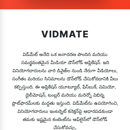
VIDMATE
విడ్‌మేట్ అనేది ఒక జనాదరణ పొందిన మరియు
సమర్థవంతమైన మీడియా డౌన్‌లోడ్ అప్లికేషన్. ఇది
వినియోగదారులను వారి డివైజ్‌ల నుండి నేరుగా వీడియోలు,
సంగీతం మరియు సినిమాలను డౌన్‌లోడ్ చేసుకోవడానికి వీలు
కల్పిస్తుంది. ఈ అప్లికేషన్ యూట్యూబ్, ఫేస్‌బుక్, విమియో,
డైలీమోషన్, టంబ్లర్ మరియు మరెన్నో విభిన్న
ప్లాట్‌ఫారమ్‌లకు మద్దతు ఇస్తుంది. విడ్‌మేట్‌ను ఉపయోగించి,
వినియోగదారులు ఇంటర్నెట్ కనెక్షన్‌పై ఆధారపడకుండా
తమకు ఇష్టమైన కంటెంట్‌ను ఆఫ్‌లైన్‌లో డౌన్‌లోడ్
చేసుకోవచ్చు.