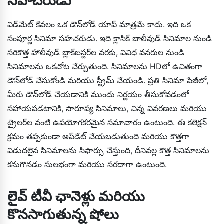
సహచరుడు
విడ్‌మేట్ కేవలం ఒక డౌన్‌లోడ్ యాప్ మాత్రమే కాదు. ఇది ఒక
సంపూర్ణ సినిమా సహచరుడు. ఇది క్లాసిక్ బాలీవుడ్ సినిమాల నుండి
సరికొత్త హాలీవుడ్ బ్లాక్‌బస్టర్‌ల వరకు, వివిధ వనరుల నుండి
సినిమాలను ఒకచోట చేర్చుతుంది. సినిమాలను HDలో ఉచితంగా
డౌన్‌లోడ్ చేసుకోండి మరియు స్ట్రీమ్ చేయండి. ప్రతి సినిమా పేజీలో,
మీరు డౌన్‌లోడ్ చేయడానికి ముందు నిర్ణయం తీసుకోవడంలో
సహాయపడటానికి, సారూప్య సినిమాలు, చిన్న వివరణలు మరియు
ట్రైలర్‌ల వంటి ఉపయోగకరమైన సమాచారం ఉంటుంది. ఈ కలెక్షన్
క్రమం తప్పకుండా అప్‌డేట్ చేయబడుతుంది మరియు కొత్తగా
విడుదలైన సినిమాలను సిఫార్సు చేస్తుంది, దీనివల్ల కొత్త సినిమాలను
కనుగొనడం సులభంగా మరియు సరదాగా ఉంటుంది.
లైవ్ టీవీ ఛానెళ్లు మరియు
కొనసాగుతున్న షోలు