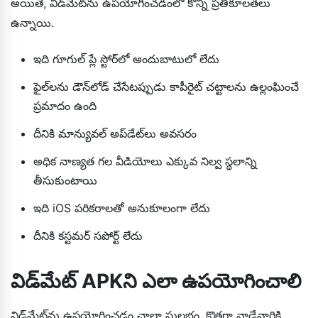
అయితే, విడ్‌మేట్‌ను ఉపయోగించడంలో కొన్ని ప్రతికూలతలు
ఉన్నాయి.
ఇది గూగుల్ ప్లే స్టోర్‌లో అందుబాటులో లేదు
ఫైల్‌లను డౌన్‌లోడ్ చేసేటప్పుడు కాపీరైట్ చట్టాలను ఉల్లంఘించే
ప్రమాదం ఉంది
దీనికి మాన్యువల్ అప్‌డేట్‌లు అవసరం
అధిక నాణ్యత గల వీడియోలు ఎక్కువ నిల్వ స్థలాన్ని
తీసుకుంటాయి
ఇది iOS పరికరాలతో అనుకూలంగా లేదు
దీనికి కస్టమర్ సపోర్ట్ లేదు
విడ్‌మేట్ APKని ఎలా ఉపయోగించాలి
విడ్‌మేట్‌ను ఉపయోగించడం చాలా సులభం, కొత్తగా వాడేవారికి