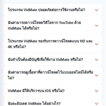
โปรแกรม VidMate ปลอดภัยต่อการใช้งานหรือไม่?
ใช่ ถ้าดาวน์โหลดจากแหล่งที่เชื่อถือได้ ดาวน์โหลดไฟล์ APK
ฉันสามารถดาวน์โหลดวิดีโอจาก YouTube ด้วย
จากเว็บไซต์ที่เชื่อถือได้เพื่อป้องกันมัลแวร์
VidMate ได้หรือไม่?
ใช่แล้ว VidMate ช่วยให้คุณดาวน์โหลดวิดีโอจาก YouTube
โปรแกรม VidMate รองรับการดาวน์โหลดแบบ HD และ
และเว็บไซต์อื่นๆ เช่น Facebook, Dailymotion, TikTok และ
4K หรือไม่?
อีกมากมาย
ใช่ คุณสามารถเลือกความละเอียดวิดีโอได้ตั้งแต่ SD ไปจนถึง
ฉันจำเป็นต้องมีบัญชีเพื่อใช้งาน VidMate หรือไม่?
HD และ 4K ขึ้นอยู่กับอุปกรณ์และความต้องการของคุณ
ไม่จำเป็นต้องลงทะเบียนหรือเข้าสู่ระบบเพื่อดาวน์โหลดและ
ฉันสามารถดูเนื้อหาที่ดาวน์โหลดไว้แบบออฟไลน์ได้หรือ
จัดการสื่อของคุณ
ไม่?
ใช่แล้ว สื่อที่ดาวน์โหลดทั้งหมด รวมถึงวิดีโอ เพลง และ
VidMate มีให้บริการบน iOS หรือไม่?
ภาพยนตร์ สามารถใช้งานแบบออฟไลน์ได้ นี่เป็นคุณสมบัติที่
ยอดเยี่ยมสำหรับการเดินทางหรือพื้นที่ที่มีการเชื่อมต่อ
ไม่ ปัจจุบัน VidMate มีให้บริการเฉพาะบนอุปกรณ์ Android
ฉันจะอัปเดต VidMate ได้อย่างไร?
อินเทอร์เน็ตไม่ดี