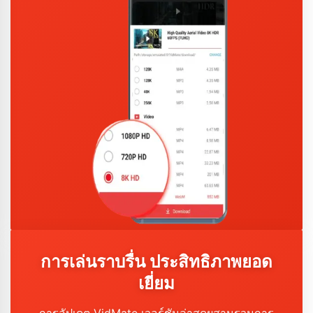
การเล่นราบรื่น ประสิทธิภาพยอด
เยี่ยม
การอัปเดต VidMate เวอร์ชันล่าสุดผสานรวมการ