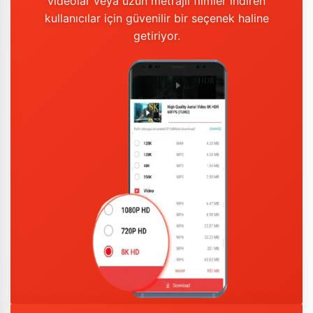
videolar veya uzun metrajlı filmler indiren
kullanıcılar için güvenilir bir seçenek haline
getiriyor.