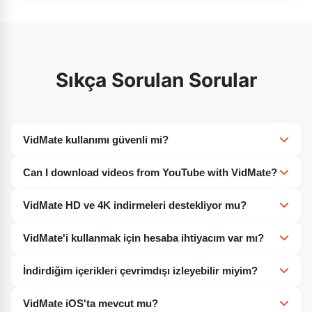
Sıkça Sorulan Sorular
VidMate kullanımı güvenli mi?
Evet, güvenilir kaynaklardan indirilmesi şartıyla. Kötü
Can I download videos from YouTube with VidMate?
amaçlı yazılımlardan korunmak için APK dosyasını
Evet. VidMate, YouTube ve Facebook, Dailymotion,
güvenilir sitelerden indirin.
VidMate HD ve 4K indirmeleri destekliyor mu?
TikTok gibi diğer sitelerden video indirmenize olanak
Evet. Cihazınıza ve tercihlerinize bağlı olarak video
tanır.
VidMate'i kullanmak için hesaba ihtiyacım var mı?
çözünürlüğünü SD'den HD'ye ve 4K'ya kadar
Hayır. Medya dosyalarınızı indirmek ve yönetmek için
seçebilirsiniz.
İndirdiğim içerikleri çevrimdışı izleyebilir miyim?
kayıt olmanıza veya giriş yapmanıza gerek yoktur.
Evet. Videolar, müzik ve filmler de dahil olmak üzere
VidMate iOS'ta mevcut mu?