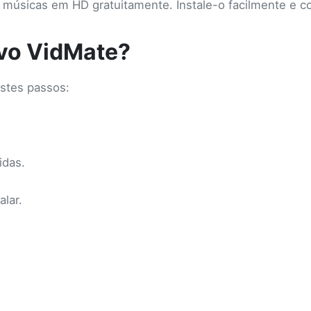
e músicas em HD gratuitamente. Instale-o facilmente e c
ivo VidMate?
stes passos:
idas.
lar.