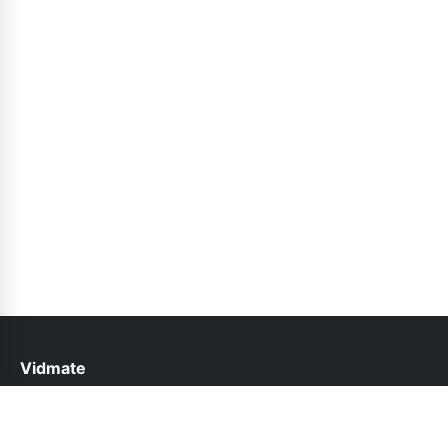
Vidmate
help@vidmate.org.pk