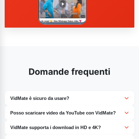
Domande frequenti
VidMate è sicuro da usare?
Sì, se scaricato da fonti attendibili. Scarica il file APK da
Posso scaricare video da YouTube con VidMate?
siti affidabili per evitare malware.
Sì. VidMate ti permette di scaricare video da YouTube e
VidMate supporta i download in HD e 4K?
da altri siti come Facebook, Dailymotion, TikTok e molti
Sì. Puoi selezionare la risoluzione video da SD a HD e 4K,