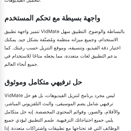
واجهة بسيطة مع تحكم المستخدم
تتميز واجهة تطبيق VidMate بالبساطة والوضوح. التطبيق سهل
الاستخدام، وجميع ميزاته منظمة ومُصنّفة بشكل جيد. يمكنك
اختيار دقة الفيديو، وتنسيقه، وموقع التنزيل حسب رغبتك. كما
يدعم التطبيق لغات متعددة، مما يجعله متاحًا للاستخدام في
جميع أنحاء العالم.
حل ترفيهي متكامل وموثوق
VidMate ليس مجرد برنامج لتنزيل الفيديوهات، بل هو حل
ترفيهي شامل يضم الموسيقى، والبث التلفزيوني المباشر،
والأفلام، والصور، وقوائم المحتوى المخصصة. إنه حل متكامل
يلبي جميع احتياجاتك الترفيهية. صُمم التطبيق ليؤدي جميع
الوظائف التي قد تحتاجها مع تطبيقات واشتراكات متعددة. إذا