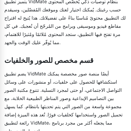
يتميز تطبيق VidMate بنظام توصيات ذكي يُخصّص المحتوى
حسب رغبتك. يُمكنك اختيار لغتك وموقعك المُفضّلين، وسيقدم
لك التطبيق محتوىً مُناسبًا بناءً على تفضيلاتك. هذا يُتيح له اقتراح
مقاطع فيديو وموسيقى وبرامج من المُرجّح أن تُعجبك. في كل
مرة تفتح فيها التطبيق، ستجد المحتوى مُلائمًا ومُثيرًا للاهتمام،
مما يُوفّر عليك الوقت والجهد.
قسم مخصص للصور والخلفيات
يضم تطبيق VidMate أيضًا منصة صور مخصصة يمكنك
استكشافها للحصول على خلفيات، أو منشورات على وسائل
التواصل الاجتماعي، أو حتى لمجرد التسلية. تتنوع مكتبة الصور
بين التصاميم الإبداعية وصور المناظر الطبيعية الخلابة، مع
مجموعة واسعة من الصور التي يتم تحديثها بانتظام. كما يسهل
تحميل الصور واستخدامها كخلفيات فورًا. تُعد هذه الميزة إضافة
رائعة لتطبيق VidMate، مما يجعله أكثر من مجرد برنامج
لتحميل الفيديوهات.