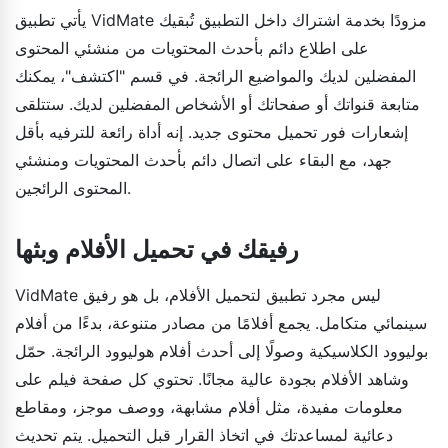
يأتي تطبيق VidMate مزودًا بخدمة اشتراك داخل التطبيق تُبقيك
على اطلاع دائم بأحدث المحتويات من منشئي المحتوى
المفضلين لديك والمواضيع الرائجة. في قسم "اكتشف"، يمكنك
متابعة قنواتك أو صفحاتك أو الأشخاص المفضلين لديك. ستتلقى
إشعارات فور تحميل محتوى جديد. إنه أداة رائعة للترفيه بأقل
جهد، مع البقاء على اتصال دائم بأحدث المحتويات ومنشئي
المحتوى الرائجين.
رفيقك في تحميل الأفلام وبثها
VidMate ليس مجرد تطبيق لتحميل الأفلام، بل هو رفيق
سينمائي متكامل. يجمع أفلامًا من مصادر متنوعة، بدءًا من أفلام
بوليوود الكلاسيكية وصولًا إلى أحدث أفلام هوليوود الرائجة. حمّل
وشاهد الأفلام بجودة عالية مجانًا. تحتوي كل صفحة فيلم على
معلومات مفيدة، مثل أفلام مشابهة، ووصف موجز، ومقاطع
دعائية لمساعدتك في اتخاذ القرار قبل التحميل. يتم تحديث