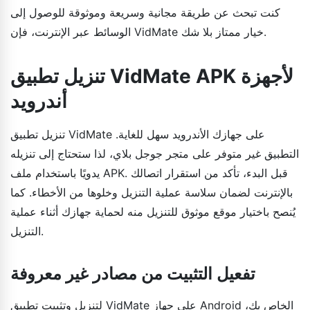
كنت تبحث عن طريقة مجانية وسريعة وموثوقة للوصول إلى
الوسائط عبر الإنترنت، فإن VidMate خيار ممتاز بلا شك.
تنزيل تطبيق VidMate APK لأجهزة
أندرويد
تنزيل تطبيق VidMate على جهازك الأندرويد سهل للغاية.
التطبيق غير متوفر على متجر جوجل بلاي، لذا ستحتاج إلى تنزيله
يدويًا باستخدام ملف APK. قبل البدء، تأكد من استقرار اتصالك
بالإنترنت لضمان سلاسة عملية التنزيل وخلوها من الأخطاء. كما
يُنصح باختيار موقع موثوق للتنزيل منه لحماية جهازك أثناء عملية
التنزيل.
تفعيل التثبيت من مصادر غير معروفة
لتنزيل وتثبيت تطبيق VidMate على جهاز Android الخاص بك،