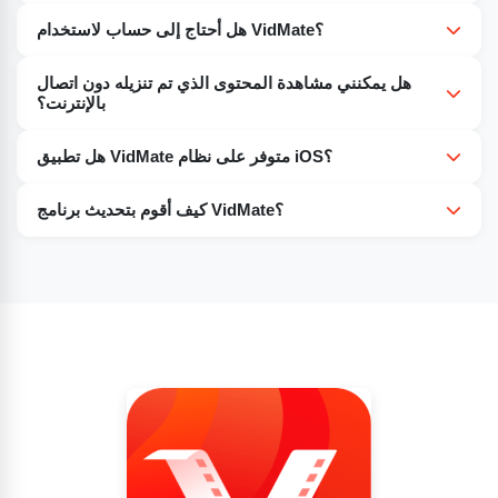
نعم. يمكنك اختيار دقة الفيديو من SD إلى HD و 4K، وذلك حسب
هل أحتاج إلى حساب لاستخدام VidMate؟
جهازك وتفضيلاتك.
لا، ليس هناك حاجة للتسجيل أو تسجيل الدخول لتنزيل وإدارة
هل يمكنني مشاهدة المحتوى الذي تم تنزيله دون اتصال
الوسائط الخاصة بك.
بالإنترنت؟
نعم. جميع الوسائط التي تم تنزيلها، بما في ذلك مقاطع الفيديو
هل تطبيق VidMate متوفر على نظام iOS؟
والموسيقى والأفلام، متاحة دون اتصال بالإنترنت. هذه ميزة رائعة
لا. حاليًا، تطبيق VidMate متاح فقط لأجهزة Android من خلال
للسفر أو المناطق ذات الاتصال الضعيف بالإنترنت.
كيف أقوم بتحديث برنامج VidMate؟
تثبيت ملف APK.
يجب عليك تنزيل التحديثات يدويًا من مصادر موثوقة لأن تطبيق
VidMate غير متوفر على متجر Play.