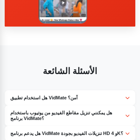
الأسئلة الشائعة
هل استخدام تطبيق VidMate آمن؟
نعم، إذا تم تنزيله من مصادر موثوقة. قم بتنزيل ملف APK من
هل يمكنني تنزيل مقاطع الفيديو من يوتيوب باستخدام
مواقع موثوقة لتجنب البرامج الضارة.
برنامج VidMate؟
نعم. يتيح لك تطبيق VidMate تنزيل مقاطع الفيديو من يوتيوب
هل يدعم برنامج VidMate تنزيلات الفيديو بجودة HD و 4K؟
ومواقع أخرى مثل فيسبوك، وديلي موشن، وتيك توك، وغيرها.