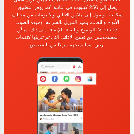
يصل إلى 256 كيلوبت في الثانية. كما يوفر التطبيق
إمكانية الوصول إلى ملايين الأغاني والألبومات من مختلف
الأنواع واللغات. يتميز التنزيل بالسرعة، وجودة الصوت
بالوضوح والنقاء. بالإضافة إلى ذلك، يمكّن Vidmate
المستخدمين من تعيين الأغاني التي تم تنزيلها كنغمات
رنين، مما يمنحهم مزيدًا من التخصيص.