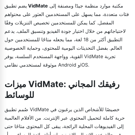
مكتبة موارد منظمة جيدًا ومصنفة إلى
VidMate
يضم تطبيق
فئات متعددة، مما يسهل على المستخدمين العثور على محتواهم
المفضل. كما يمكن للمستخدمين تخصيص التنزيلات وفقًا
لاحتياجاتهم من خلال اختيار جودة الفيديو وتنسيق الملف. يدعم
التطبيق أكثر من 18 لغة، مما يجعله متاحًا للمستخدمين حول
العالم. بفضل التحديثات اليومية للمحتوى، وحماية الخصوصية
القوية، وواجهة المستخدم السلسة، يوفر VidMate تجربة
موثوقة لمستخدمي نظامي Android وiOS.
ميزات VidMate: رفيقك المجاني
للوسائط
صُمم تطبيق VidMate خصيصًا للأشخاص الذين يرغبون في
حرية كاملة لتحميل المحتوى عبر الإنترنت. من الأفلام العالمية
إلى الفيديوهات المحلية الرائجة، يبقى كل المحتوى متاحًا حتى
في حالة عدم الاتصال بالإنترنت. إنه أداة رائعة للمسافرين أو