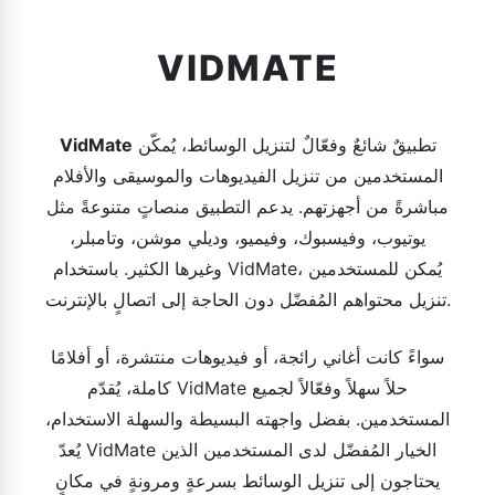
VIDMATE
تطبيقٌ شائعٌ وفعّالٌ لتنزيل الوسائط، يُمكّن
VidMate
المستخدمين من تنزيل الفيديوهات والموسيقى والأفلام
مباشرةً من أجهزتهم. يدعم التطبيق منصاتٍ متنوعةً مثل
يوتيوب، وفيسبوك، وفيميو، وديلي موشن، وتامبلر،
وغيرها الكثير. باستخدام VidMate، يُمكن للمستخدمين
تنزيل محتواهم المُفضّل دون الحاجة إلى اتصالٍ بالإنترنت.
سواءً كانت أغاني رائجة، أو فيديوهات منتشرة، أو أفلامًا
كاملة، يُقدّم VidMate حلاً سهلاً وفعّالاً لجميع
المستخدمين. بفضل واجهته البسيطة والسهلة الاستخدام،
يُعدّ VidMate الخيار المُفضّل لدى المستخدمين الذين
يحتاجون إلى تنزيل الوسائط بسرعةٍ ومرونةٍ في مكانٍ