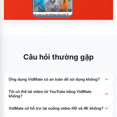
Câu hỏi thường gặp
Ứng dụng VidMate có an toàn để sử dụng không?
Có, nếu tải xuống từ các nguồn đáng tin cậy. Hãy tải tệp
Tôi có thể tải video từ YouTube bằng VidMate
APK từ các trang web đáng tin cậy để tránh phần mềm
không?
độc hại.
Đúng vậy. VidMate cho phép bạn tải video từ YouTube
VidMate có hỗ trợ tải xuống video HD và 4K không?
và các trang web khác như Facebook, Dailymotion,